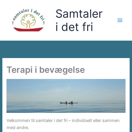
Gå
Samtaler
til
indholdet
i det fri
Terapi i bevægelse
Velkommen til samtaler i det fri – individuelt eller sammen
med andre.