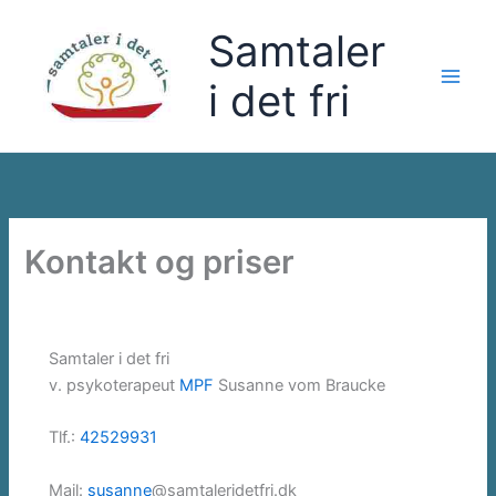
Gå
Samtaler
til
indholdet
i det fri
Kontakt og priser
Samtaler i det fri
v. psykoterapeut
MPF
Susanne vom Braucke
Tlf.:
42529931
Mail:
susanne
@samtaleridetfri.dk