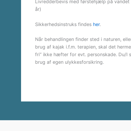
Livredderbevis med førstehjælp på vandet 
år)
Sikkerhedsinstruks findes
her
.
Når behandlingen finder sted i naturen, elle
brug af kajak i.f.m. terapien, skal det herm
fri” ikke hæfter for evt. personskade. Du/I s
brug af egen ulykkesforsikring.